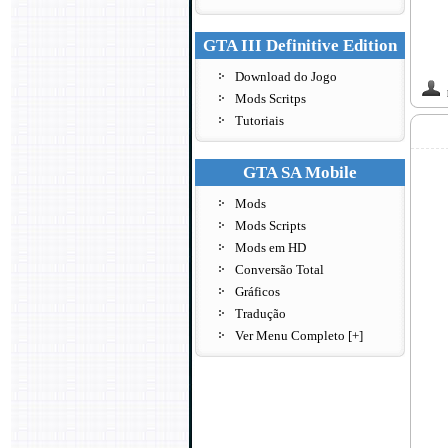
GTA III Definitive Edition
Download do Jogo
Mods Scritps
Tutoriais
GTA SA Mobile
Mods
Mods Scripts
Mods em HD
Conversão Total
Gráficos
Tradução
Ver Menu Completo [+]