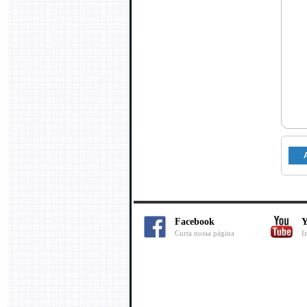
Facebook
Y
Curta nossa página
I