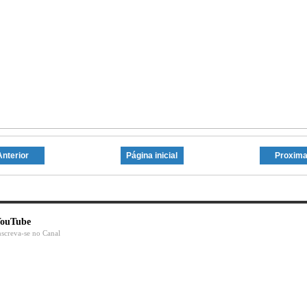
Anterior
Página inicial
Proxim
ouTube
nscreva-se no Canal