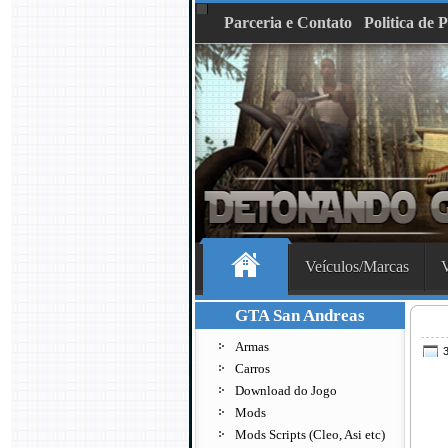
Parceria e Contato
Politica de 
Veículos/Marcas
V
GTA San Andreas
Armas
3
Carros
Download do Jogo
Mods
Mods Scripts (Cleo, Asi etc)