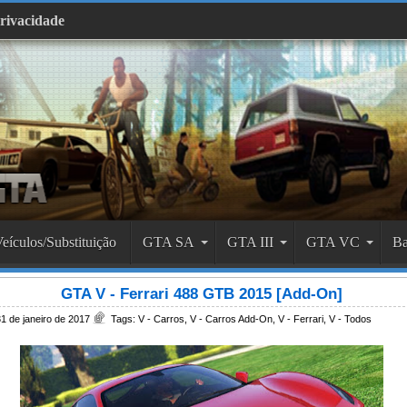
Privacidade
eículos/Substituição
GTA SA
GTA III
GTA VC
Ba
GTA V - Ferrari 488 GTB 2015 [Add-On]
1 de janeiro de 2017
Tags:
V - Carros
,
V - Carros Add-On
,
V - Ferrari
,
V - Todos