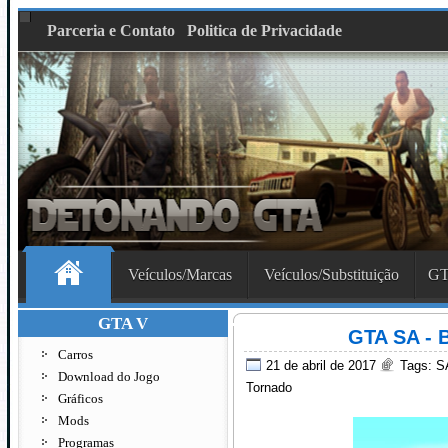
Parceria e Contato
Politica de Privacidade
Veículos/Marcas
Veículos/Substituição
GT
GTA V
GTA SA -
Carros
21 de abril de 2017
Tags:
S
Download do Jogo
Tornado
Gráficos
Mods
Programas