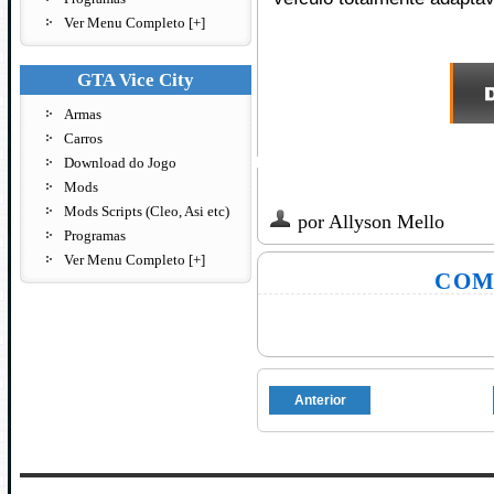
Ver Menu Completo [+]
GTA Vice City
Armas
Carros
Download do Jogo
Mods
Mods Scripts (Cleo, Asi etc)
por
Allyson Mello
Programas
Ver Menu Completo [+]
COM
Anterior