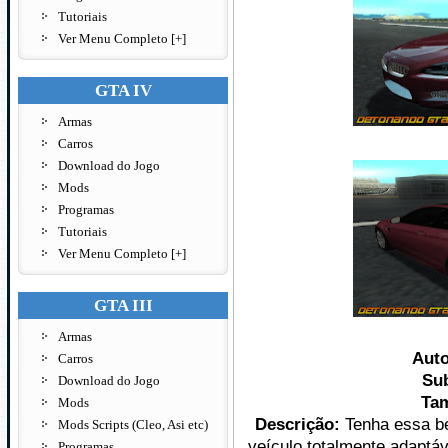
Tutoriais
Ver Menu Completo [+]
GTA IV
Armas
Carros
Download do Jogo
Mods
Programas
Tutoriais
Ver Menu Completo [+]
GTA III
Armas
Aut
Carros
Sub
Download do Jogo
Ta
Mods
Descrição:
Tenha essa b
Mods Scripts (Cleo, Asi etc)
veículo totalmente adaptá
Programas