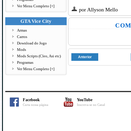
Ver Menu Completo [+]
por
Allyson Mello
GTA Vice City
COM
Armas
Carros
Download do Jogo
Mods
Mods Scripts (Cleo, Asi etc)
Anterior
Programas
Ver Menu Completo [+]
Facebook
YouTube
Curta nossa página
Inscreva-se no Canal