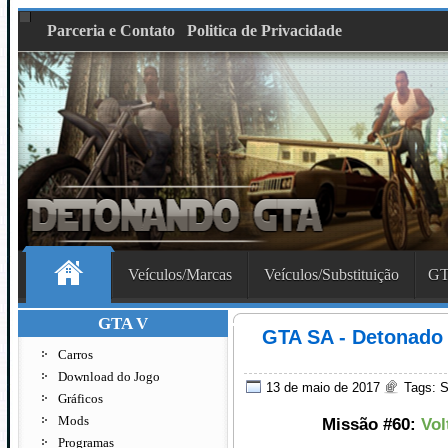
Parceria e Contato
Politica de Privacidade
Veículos/Marcas
Veículos/Substituição
GT
GTA V
GTA SA - Detonado 
Carros
Download do Jogo
13 de maio de 2017
Tags:
S
Gráficos
Mods
Missão #60:
Vol
Programas