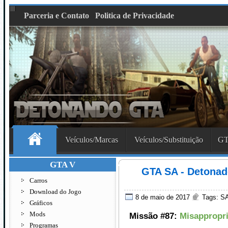
Parceria e Contato
Politica de Privacidade
Veículos/Marcas
Veículos/Substituição
GT
GTA V
GTA SA - Detonado
Carros
Download do Jogo
8 de maio de 2017
Tags:
SA
Gráficos
Mods
Missão #87:
Misappropr
Programas