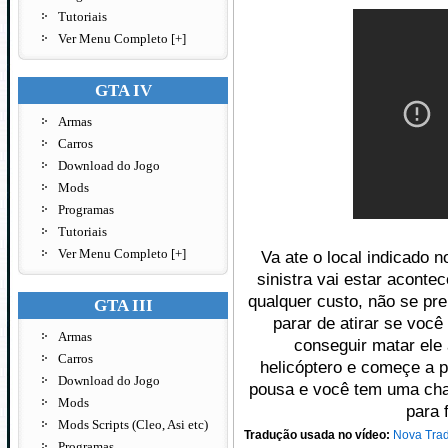
Tutoriais
Ver Menu Completo [+]
GTA IV
Armas
Carros
Download do Jogo
Mods
Programas
Tutoriais
Ver Menu Completo [+]
Va ate o local indicado 
sinistra vai estar aconte
qualquer custo, não se pre
GTA III
parar de atirar se você
Armas
conseguir matar ele 
Carros
helicóptero e começe a p
Download do Jogo
pousa e você tem uma cha
Mods
para 
Mods Scripts (Cleo, Asi etc)
Tradução usada no vídeo:
Nova Tra
Programas