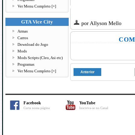
Ver Menu Completo [+]
GTA Vice City
por
Allyson Mello
Armas
Carros
COM
Download do Jogo
Mods
Mods Scripts (Cleo, Asi etc)
Programas
Ver Menu Completo [+]
Anterior
Facebook
YouTube
Curta nossa página
Inscreva-se no Canal