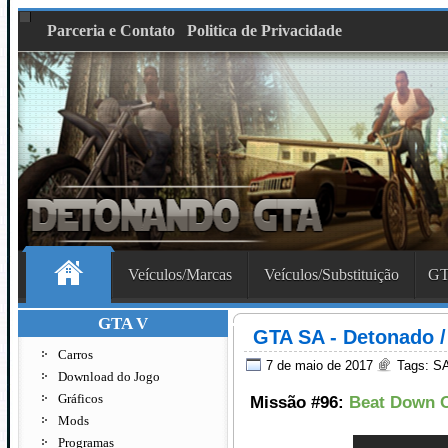
Parceria e Contato
Politica de Privacidade
Veículos/Marcas
Veículos/Substituição
GT
GTA V
GTA SA - Detonado /
Carros
7 de maio de 2017
Tags:
SA
Download do Jogo
Gráficos
Missão #96:
Beat Down 
Mods
Programas