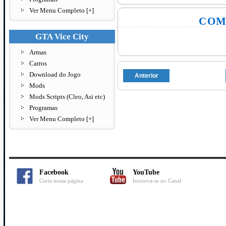
Ver Menu Completo [+]
COM
GTA Vice City
Armas
Carros
Download do Jogo
Anterior
Mods
Mods Scripts (Cleo, Asi etc)
Programas
Ver Menu Completo [+]
Facebook
YouTube
Curta nossa página
Inscreva-se no Canal