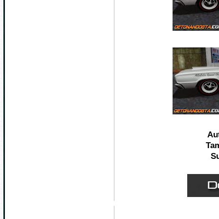
Au
Ta
Su