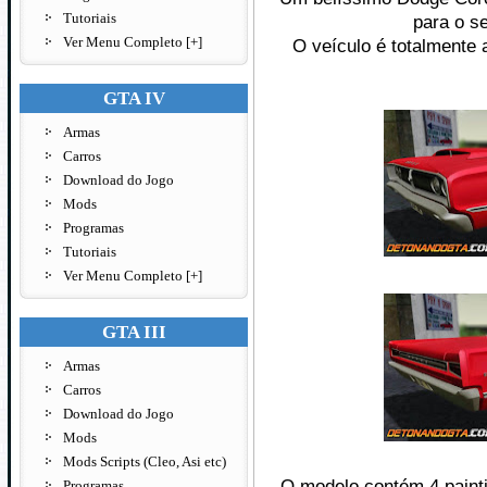
Tutoriais
para o s
Ver Menu Completo [+]
O veículo é totalmente
GTA IV
Armas
Carros
Download do Jogo
Mods
Programas
Tutoriais
Ver Menu Completo [+]
GTA III
Armas
Carros
Download do Jogo
Mods
Mods Scripts (Cleo, Asi etc)
O modelo contém 4 paint
Programas