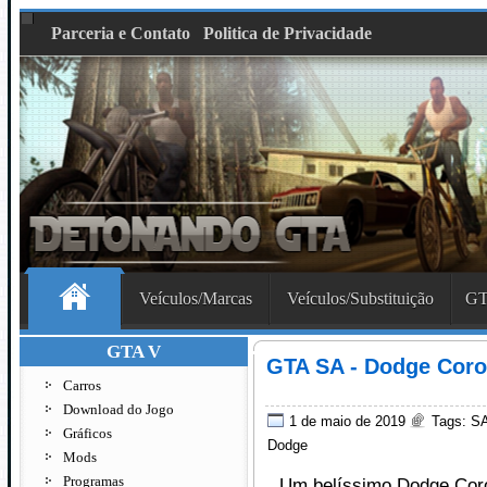
Parceria e Contato
Politica de Privacidade
Veículos/Marcas
Veículos/Substituição
GT
GTA V
GTA SA - Dodge Coro
Carros
Download do Jogo
1 de maio de 2019
Tags:
SA
Gráficos
Dodge
Mods
Programas
Um belíssimo Dodge Cor