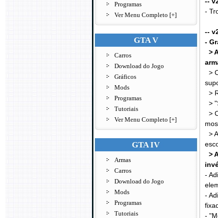
-- v
Programas
- Tr
Ver Menu Completo [+]
-- v
GTA V
- G
> A
Carros
arm
Download do Jogo
> Co
Gráficos
supo
Mods
> Re
Programas
> "S
Tutoriais
> C
Ver Menu Completo [+]
mos
> Ad
GTA IV
esc
> A
Armas
invé
Carros
- Ad
Download do Jogo
ele
Mods
- Ad
Programas
fixa
Tutoriais
- "M