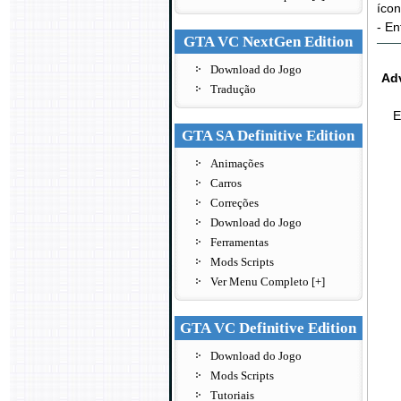
ícon
- En
GTA VC NextGen Edition
Download do Jogo
Ad
Tradução
E
GTA SA Definitive Edition
Animações
Carros
Correções
Download do Jogo
Ferramentas
Mods Scripts
Ver Menu Completo [+]
GTA VC Definitive Edition
Download do Jogo
Mods Scripts
Tutoriais