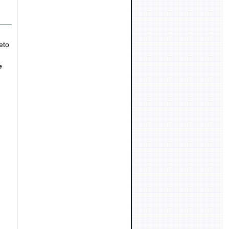
eto
e