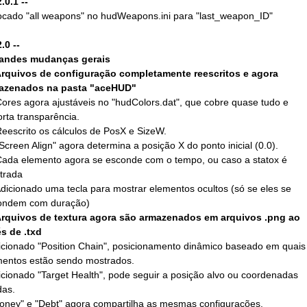
2.0.1 --
ocado "all weapons" no hudWeapons.ini para "last_weapon_ID"
2.0 --
randes mudanças gerais
rquivos de configuração completamente reescritos e agora
azenados na pasta "aceHUD"
res agora ajustáveis no "hudColors.dat", que cobre quase tudo e
rta transparência.
escrito os cálculos de PosX e SizeW.
creen Align" agora determina a posição X do ponto inicial (0.0).
ada elemento agora se esconde com o tempo, ou caso a statox é
trada
icionado uma tecla para mostrar elementos ocultos (só se eles se
ondem com duração)
rquivos de textura agora são armazenados em arquivos .png ao
s de .txd
icionado "Position Chain", posicionamento dinâmico baseado em quais
mentos estão sendo mostrados.
icionado "Target Health", pode seguir a posição alvo ou coordenadas
das.
oney" e "Debt" agora compartilha as mesmas configurações.