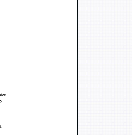
sive
o
d.