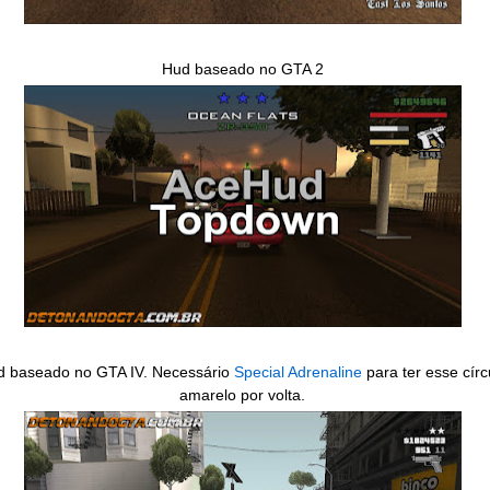
Hud baseado no GTA 2
 baseado no GTA IV. Necessário
Special Adrenaline
para ter esse círc
amarelo por volta.