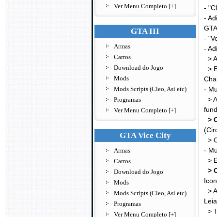
Ver Menu Completo [+]
- "C
- Ad
GTA 
GTA III
- "V
Armas
- Ad
Carros
> A
Download do Jogo
> Es
Mods
Chai
Mods Scripts (Cleo, Asi etc)
- Mu
> As
Programas
fund
Ver Menu Completo [+]
> O
(Cir
GTA Vice City
> C
- M
Armas
> El
Carros
> 
Download do Jogo
Icon
Mods
> Ai
Mods Scripts (Cleo, Asi etc)
Lei
Programas
> Ta
Ver Menu Completo [+]