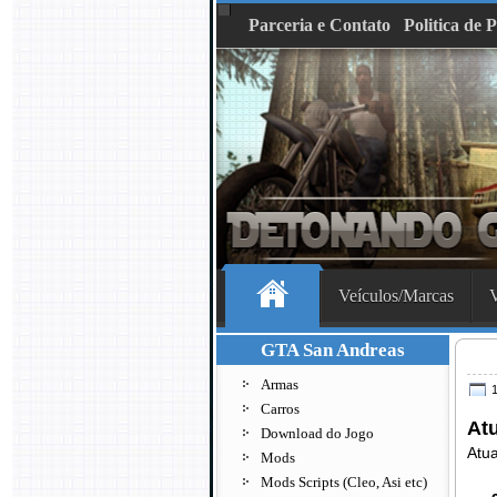
Parceria e Contato
Politica de 
Veículos/Marcas
V
GTA San Andreas
Armas
1
Carros
Atu
Download do Jogo
Atua
Mods
Mods Scripts (Cleo, Asi etc)