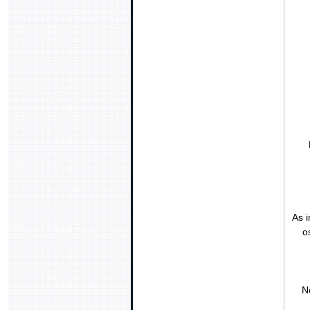
As i
o
N