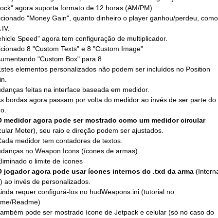
lock" agora suporta formato de 12 horas (AM/PM).
icionado "Money Gain", quanto dinheiro o player ganhou/perdeu, como
IV.
ehicle Speed" agora tem configuração de multiplicador.
icionado 8 "Custom Texts" e 8 "Custom Image"
umentando "Custom Box" para 8
tes elementos personalizados não podem ser incluídos no Position
n.
danças feitas na interface baseada em medidor.
 bordas agora passam por volta do medidor ao invés de ser parte do
o.
 medidor agora pode ser mostrado como um medidor circular
cular Meter), seu raio e direção podem ser ajustados.
ada medidor tem contadores de textos.
udanças no Weapon Icons (ícones de armas).
iminado o limite de ícones
O jogador agora pode usar ícones internos do .txd da arma
(Intern
) ao invés de personalizados.
nda requer configurá-los no hudWeapons.ini (tutorial no
ame/Readme)
mbém pode ser mostrado ícone de Jetpack e celular (só no caso do