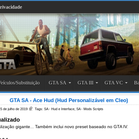
Privacidade
eículos/Substituição
GTA SA
GTA III
GTA VC
Ba
GTA SA - Ace Hud (Hud Personalizável em Cleo)
5 de julho de 2019
Tags:
SA - Hud e Interface
,
SA - Mods Scripts
alizado
lização gigante... Também inclui novo preset baseado no GTA IV.