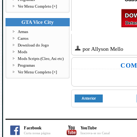
Ver Menu Completo [+]
GTA Vice City
Armas
Carros
Download do Jogo
por
Allyson Mello
Mods
Mods Scripts (Cleo, Asi etc)
COM
Programas
Ver Menu Completo [+]
Anterior
Facebook
YouTube
Curta nossa página
Inscreva-se no Canal