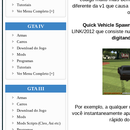
Tutoriais
diferente da v1 que caus
Ver Menu Completo [+]
o
Quick Vehicle Spaw
GTA IV
LINK/2012 que consiste n
Armas
digitan
Carros
Download do Jogo
Mods
Programas
Tutoriais
Ver Menu Completo [+]
GTA III
Armas
Carros
Por exemplo, a qualquer 
Download do Jogo
você instantaneamente apa
Mods
rápido do
Mods Scripts (Cleo, Asi etc)
Programas