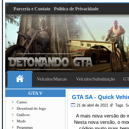
Parceria e Contato
Politica de Privacidade
Veículos/Marcas
Veículos/Substituição
GT
GTA V
GTA SA - Quick Vehi
Carros
21 de abril de 2021
Tags:
S
Download do Jogo
Gráficos
A mais nova versão do 
Mods
Nesta nova versão, o mod
Programas
código muito mais bem