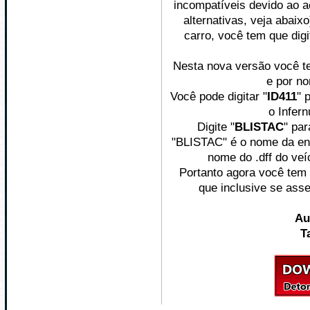
incompatíveis devido ao 
alternativas, veja abaix
carro, você tem que digi
Nesta nova versão você t
e por n
Você pode digitar "
ID411
" 
o Infern
Digite "
BLISTAC
" pa
"BLISTAC" é o nome da en
nome do .dff do veí
Portanto agora você tem 
que inclusive se as
Au
T