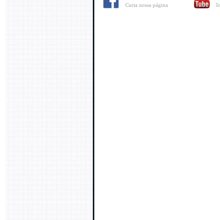
Curta nossa página
I