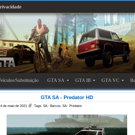
Privacidade
eículos/Substituição
GTA SA
GTA III
GTA VC
Ba
GTA SA - Predator HD
4 de maio de 2021
Tags:
SA - Barcos
,
SA - Predator