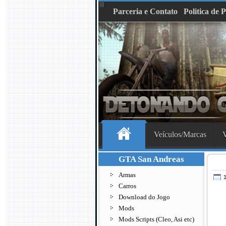
Parceria e Contato
Politica de 
Veículos/Marcas
V
GTA San Andreas
Armas
1
Carros
Download do Jogo
Mods
Mods Scripts (Cleo, Asi etc)