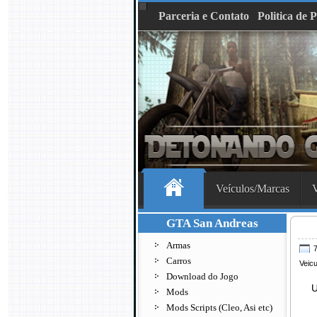
Parceria e Contato
Politica de 
Veículos/Marcas
V
GTA San Andreas
Armas
7
Carros
Veicu
Download do Jogo
U
Mods
Mods Scripts (Cleo, Asi etc)