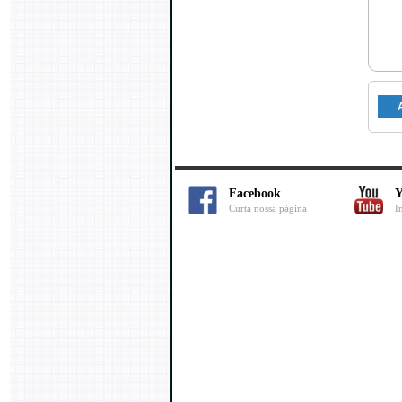
Facebook
Y
Curta nossa página
I