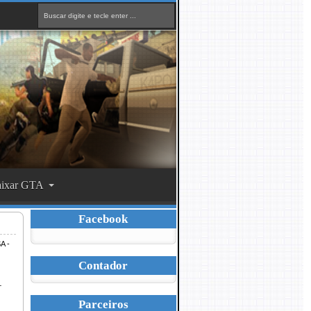
ixar GTA
Facebook
A -
Contador
.
Parceiros