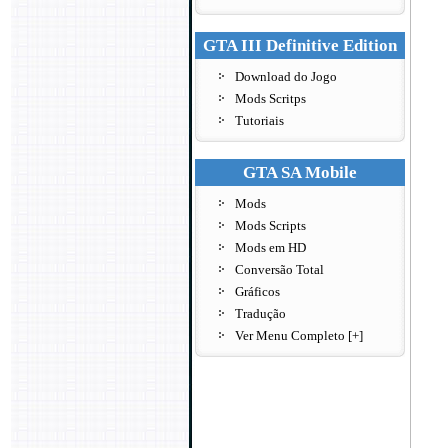
GTA III Definitive Edition
Download do Jogo
Mods Scritps
Tutoriais
GTA SA Mobile
Mods
Mods Scripts
Mods em HD
Conversão Total
Gráficos
Tradução
Ver Menu Completo [+]