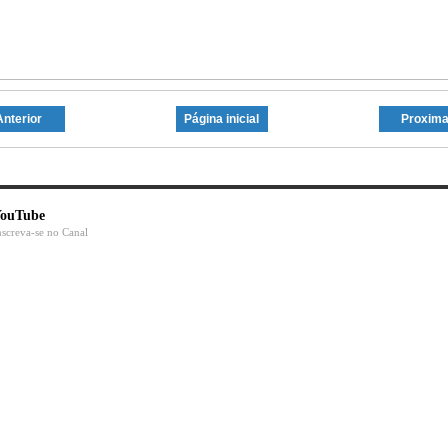
Anterior
Página inicial
Proxim
ouTube
nscreva-se no Canal