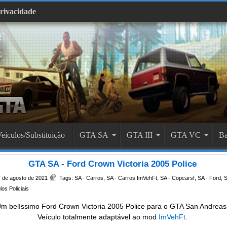
Privacidade
eículos/Substituição
GTA SA
GTA III
GTA VC
Ba
GTA SA - Ford Crown Victoria 2005 Police
 de agosto de 2021
Tags:
SA - Carros
,
SA - Carros ImVehFt
,
SA - Copcarsf
,
SA - Ford
,
S
los Policiais
m belíssimo Ford Crown Victoria 2005 Police para o GTA San Andreas
Veículo totalmente adaptável ao mod
ImVehFt
.