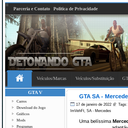
Parceria e Contato
Politica de Privacidade
Veículos/Marcas
Veículos/Substituição
GT
GTA V
GTA SA - Mercede
Carros
17 de janeiro de 2022
Tags
Download do Jogo
ImVehFt
,
SA - Mercedes
Gráficos
Mods
Uma belíssima
Merced
Programas
adaptá