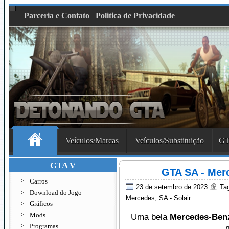
Parceria e Contato
Politica de Privacidade
Veículos/Marcas
Veículos/Substituição
GT
GTA V
GTA SA - Mer
Carros
23 de setembro de 2023
Ta
Download do Jogo
Mercedes
,
SA - Solair
Gráficos
Mods
Uma bela
Mercedes-Ben
Programas