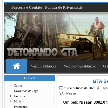
Parceria e Contato
Politica de Privacidade
Veículos/Marcas
Veículos/Substituição
GT
GTA V
GTA SA
Carros
18 de outubro de 2023
Tags
Download do Jogo
SA - Nissan
Gráficos
Mods
Um belo
Nissan 300ZX
Programas