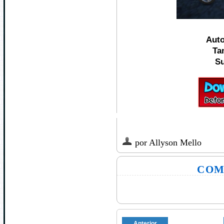
Aut
Ta
Su
por
Allyson Mello
COM
Anterior