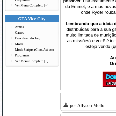
possível:
usa exatamente 
Ver Menu Completo [+]
do Emmet, e armas novas
onde Ryder rouba
GTA Vice City
Lembrando que a ideia 
Armas
distribuídas para a sua 
Carros
muito limitada de muniç
Download do Jogo
as missões) e você é in
Mods
esteja vendo (q
Mods Scripts (Cleo, Asi etc)
Programas
Au
Ver Menu Completo [+]
Or
por
Allyson Mello