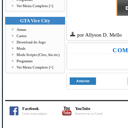
Ver Menu Completo [+]
GTA Vice City
Armas
por
Allyson D. Mello
Carros
Download do Jogo
Mods
COM
Mods Scripts (Cleo, Asi etc)
Programas
Ver Menu Completo [+]
Anterior
Facebook
YouTube
Curta nossa página
Inscreva-se no Canal