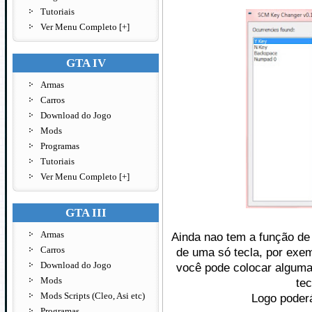
Tutoriais
Ver Menu Completo [+]
GTA IV
Armas
Carros
Download do Jogo
Mods
Programas
Tutoriais
Ver Menu Completo [+]
GTA III
Armas
Ainda nao tem a função de
Carros
de uma só tecla, por exem
Download do Jogo
você pode colocar alguma 
Mods
tec
Mods Scripts (Cleo, Asi etc)
Logo poderá
Programas