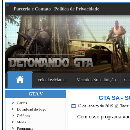
Parceria e Contato
Politica de Privacidade
Veículos/Marcas
Veículos/Substituição
GT
GTA V
GTA SA - S
Carros
12 de janeiro de 2019
Tags
Download do Jogo
Gráficos
Com esse programa voc
Mods
Programas