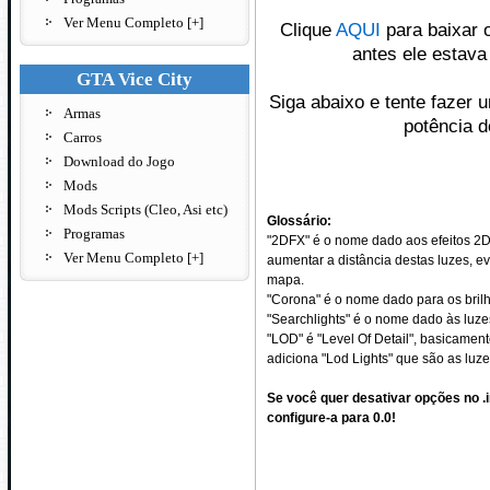
Ver Menu Completo [+]
Clique
AQUI
para baixar o
antes ele estava
GTA Vice City
Siga abaixo e tente fazer
Armas
potência d
Carros
Download do Jogo
Mods
Mods Scripts (Cleo, Asi etc)
Glossário:
Programas
"2DFX" é o nome dado aos efeitos 2D, 
Ver Menu Completo [+]
aumentar a distância destas luzes, e
mapa.
"Corona" é o nome dado para os brilh
"Searchlights" é o nome dado às luze
"LOD" é "Level Of Detail", basicame
adiciona "Lod Lights" que são as luze
Se você quer desativar opções no .i
configure-a para 0.0!