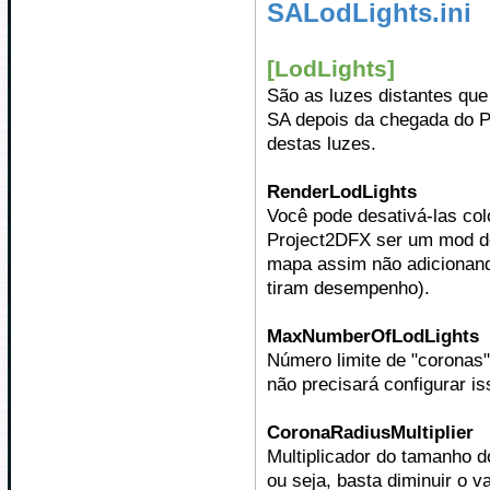
SALodLights.ini
[LodLights]
São as luzes distantes qu
SA depois da chegada do P
destas luzes.
RenderLodLights
Você pode desativá-las col
Project2DFX ser um mod d
mapa assim não adicionand
tiram desempenho).
MaxNumberOfLodLights
Número limite de "coronas
não precisará configurar is
CoronaRadiusMultiplier
Multiplicador do tamanho do
ou seja, basta diminuir o v