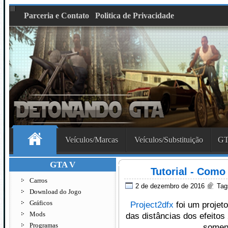
Parceria e Contato
Politica de Privacidade
Veículos/Marcas
Veículos/Substituição
GT
GTA V
Tutorial - Como
Carros
2 de dezembro de 2016
Tag
Download do Jogo
Gráficos
Project2dfx
foi um projet
Mods
das distâncias dos efeito
Programas
soment