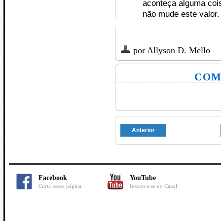
aconteça alguma coi
não mude este valor.
por
Allyson D. Mello
COM
Anterior
Facebook
YouTube
Curta nossa página
Inscreva-se no Canal