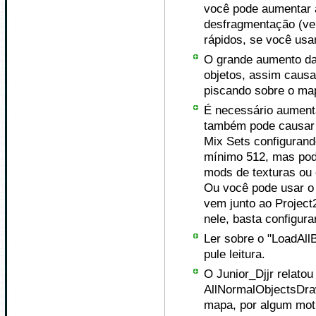
você pode aumentar 
desfragmentação (ve
rápidos, se você usa
O grande aumento da 
objetos, assim causa
piscando sobre o ma
É necessário aument
também pode causar 
Mix Sets configuran
mínimo 512, mas pod
mods de texturas ou 
Ou você pode usar o 
vem junto ao Project
nele, basta configur
Ler sobre o "LoadAll
pule leitura.
O Junior_Djjr relatou
AllNormalObjectsDra
mapa, por algum mot