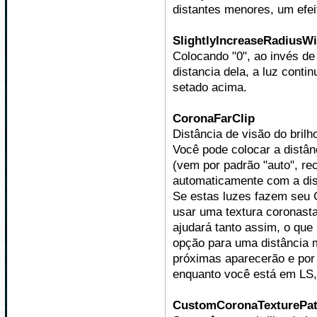
distantes menores, um efeit
SlightlyIncreaseRadiusWi
Colocando "0", ao invés d
distancia dela, a luz con
setado acima.
CoronaFarClip
Distância de visão do brilho
Você pode colocar a distânc
(vem por padrão "auto", re
automaticamente com a dist
Se estas luzes fazem seu 
usar uma textura coronast
ajudará tanto assim, o que
opção para uma distância 
próximas aparecerão e por
enquanto você está em LS,
CustomCoronaTexturePa