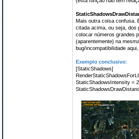
(esta função não tem rela
StaticShadowsDrawDista
Mais outra coisa confusa. 
citada acima, ou seja, dos 
colocar números grandes p
(aparentemente) na mesma d
bug/incompatibilidade aqui,
Exemplo conclusivo:
[StaticShadows]
RenderStaticShadowsForL
StaticShadowsIntensity = 2
StaticShadowsDrawDistanc