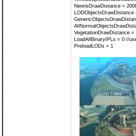
NeonsDrawDistance = 200
LODObjectsDrawDistance 
GenericObjectsDrawDistan
AllNormalObjectsDrawDista
VegetationDrawDistance =
LoadAllBinaryIPLs = 0 //use
PreloadLODs = 1