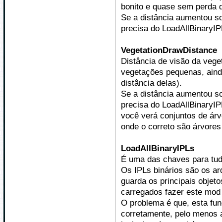
bonito e quase sem perda 
Se a distância aumentou s
precisa do LoadAllBinaryIP
VegetationDrawDistance
Distância de visão da veget
vegetações pequenas, ain
distância delas).
Se a distância aumentou s
precisa do LoadAllBinaryI
você verá conjuntos de ár
onde o correto são árvore
LoadAllBinaryIPLs
É uma das chaves para tud
Os IPLs binários são os ar
guarda os principais objet
carregados fazer este mod 
O problema é que, esta fun
corretamente, pelo menos 