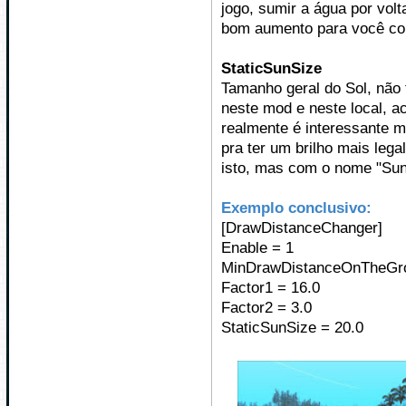
jogo, sumir a água por vol
bom aumento para você con
StaticSunSize
Tamanho geral do Sol, não 
neste mod e neste local, ac
realmente é interessante 
pra ter um brilho mais leg
isto, mas com o nome "Sun
Exemplo conclusivo:
[DrawDistanceChanger]
Enable = 1
MinDrawDistanceOnTheGro
Factor1 = 16.0
Factor2 = 3.0
StaticSunSize = 20.0