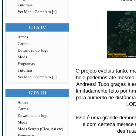
Tutoriais
Ver Menu Completo [+]
GTA IV
Armas
Carros
Download do Jogo
Mods
Programas
O projeto evoluiu tanto, 
Tutoriais
hoje podemos até mesmo v
Ver Menu Completo [+]
Andreas! Tudo graças à est
limitadamente feito por ti
GTA III
para aumento de distânci
Armas
LOD
Carros
Download do Jogo
Isso é uma grande demons
Mods
e com certeza merece 
Mods Scripts (Cleo, Asi etc)
desfruta
Programas