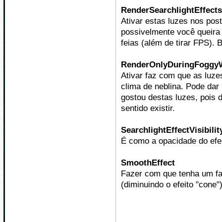
RenderSearchlightEffects
Ativar estas luzes nos pos
possivelmente você queira 
feias (além de tirar FPS). B
RenderOnlyDuringFoggy
Ativar faz com que as luz
clima de neblina. Pode dar
gostou destas luzes, pois 
sentido existir.
SearchlightEffectVisibili
É como a opacidade do efeit
SmoothEffect
Fazer com que tenha um fa
(diminuindo o efeito "cone")