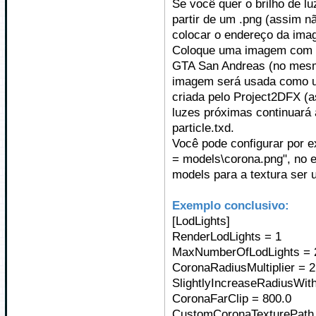
Se você quer o brilho de l
partir de um .png (assim nã
colocar o endereço da ima
Coloque uma imagem com n
GTA San Andreas (no mesmo
imagem será usada como uma
criada pelo Project2DFX (a
luzes próximas continuará 
particle.txd.
Você pode configurar por 
= models\corona.png", no e
models para a textura ser 
Exemplo conclusivo:
[LodLights]
RenderLodLights = 1
MaxNumberOfLodLights = 
CoronaRadiusMultiplier = 2
SlightlyIncreaseRadiusWit
CoronaFarClip = 800.0
CustomCoronaTexturePath 