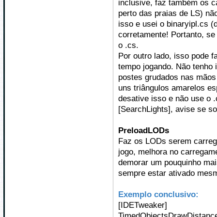
inclusive, faz também os c
perto das praias de LS) n
isso e usei o binaryipl.cs 
corretamente! Portanto, se 
o .cs.
Por outro lado, isso pode 
tempo jogando. Não tenho
postes grudados nas mãos 
uns triângulos amarelos es
desative isso e não use o 
[SearchLights], avise se s
PreloadLODs
Faz os LODs serem carregad
jogo, melhora no carregam
demorar um pouquinho mai
sempre estar ativado mes
Exemplo conclusivo:
[IDETweaker]
TimedObjectsDrawDistance