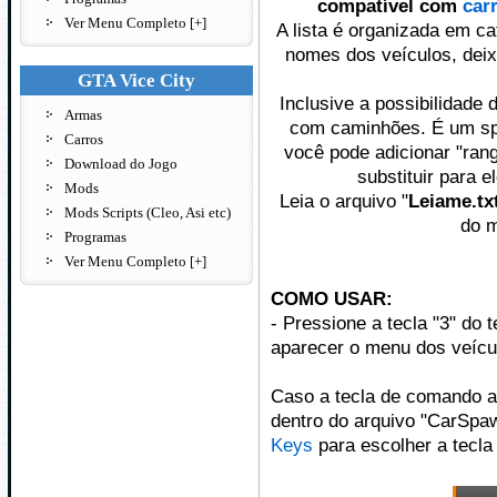
compatível com
car
Ver Menu Completo [+]
A lista é organizada em c
nomes dos veículos, deix
GTA Vice City
Inclusive a possibilidade 
Armas
com caminhões. É um spa
Carros
você pode adicionar "ran
Download do Jogo
substituir para e
Mods
Leia o arquivo "
Leiame.tx
Mods Scripts (Cleo, Asi etc)
do m
Programas
Ver Menu Completo [+]
COMO USAR:
- Pressione a tecla "3" do 
aparecer o menu dos veícu
Caso a tecla de comando a
dentro do arquivo "CarSpawn
Keys
para escolher a tecla 