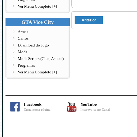
Ver Menu Completo [+]
Anterior
GTA Vice City
Armas
Carros
Download do Jogo
Mods
Mods Scripts (Cleo, Asi etc)
Programas
Ver Menu Completo [+]
Facebook
YouTube
Curta nossa página
Inscreva-se no Canal