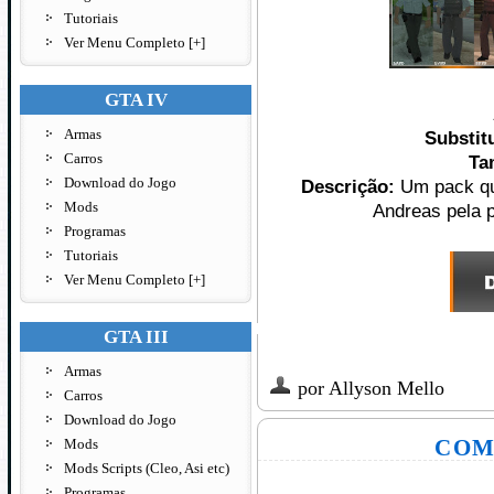
Tutoriais
Ver Menu Completo [+]
GTA IV
Armas
Substit
Carros
Ta
Download do Jogo
Descrição:
Um pack qu
Mods
Andreas pela p
Programas
Tutoriais
Ver Menu Completo [+]
GTA III
Armas
por
Allyson Mello
Carros
Download do Jogo
Mods
COM
Mods Scripts (Cleo, Asi etc)
Programas