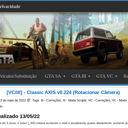
Privacidade
eículos/Substituição
GTA SA
GTA III
GTA VC
Ba
[VC/III] - Classic AXIS v0.224 (Rotacionar Câmera)
3 de maio de 2022
Tags:
III - Correções
,
III - Mods Scripts
,
VC - Correções
,
VC - Mods
ts
alizado 13/05/22
s de 3 anos, o autor (_AG) estava recriando o mod e atualizando quase diariamente, portanto já