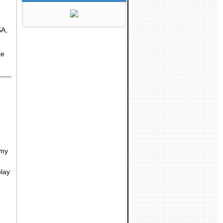
SA,
te
mmy
lay