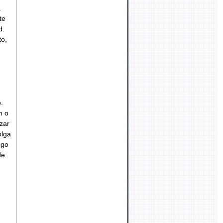
á
te
d.
to,
.
m o
zar
olga
ogo
de