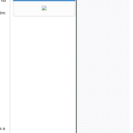
s no
lém:
a a