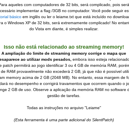
Para aqueles com computadores de 32 bits, será complicado, pois ser
cessário implementar a flag /3GB no computador. Você pode seguir es
torial básico
em inglês ou ler o leiame.txt que está incluído no downloa
ra o Windows XP de 32 bits, será extremamente complicado! No entan
do Vista em diante, é simples realizar.
Isso não está relacionado ao streaming memory!
A ampliação do limite de streaming memory corrige o mapa que
esaparece ao utilizar mods pesados,
embora isso esteja relacionado
e patch permitirá ao jogo identificar 3 ou 4 GB de memória RAM, poré
 de RAM provavelmente não excederá 2 GB, já que não é possível utili
eam memory acima de 2 GB (2048 MB). No entanto, essa margem de f
dará no desempenho e corrigirá travamentos que ocorrem quando o j
inge 2 GB de uso. Observe a aplicação da memória RAM no software 
gestão de tarefas.
Todas as instruções no arquivo "Leiame"
(Esta ferramenta é uma parte adicional do SilentPatch)