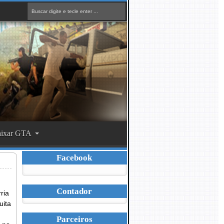
ixar GTA
Facebook
Contador
ria
uita
Parceiros