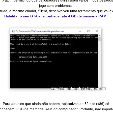
entPatch, permitindo que os jogadores utilizassem vários mods pesado
jogo sem problemas.
tudo, o mesmo criador, Silent, desenvolveu uma ferramenta que vai a
Habilitar o seu GTA a reconhecer até 4 GB de memória RAM!
Para aqueles que ainda não sabem, aplicativos de 32 bits (x86) só
onhecem 2 GB de memória RAM do computador. Portanto, não import