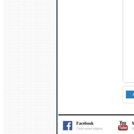
Facebook
Y
Curta nossa página
I