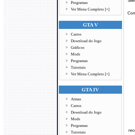
Sil
Programas
Ver Menu Completo [+]
Con
GTA V
Carros
Download do Jogo
Gráficos
Mods
Programas
Tutoriais
Ver Menu Completo [+]
GTA IV
Armas
Carros
Download do Jogo
Mods
Programas
rec
Tutoriais