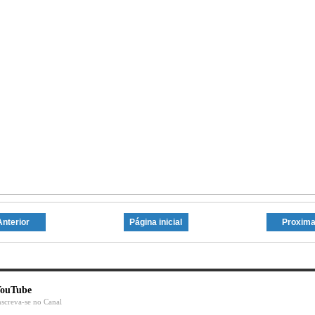
Anterior
Página inicial
Proxim
ouTube
nscreva-se no Canal