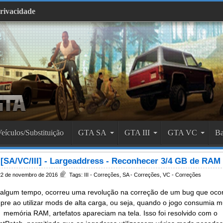
Privacidade
eículos/Substituição
GTA SA
GTA III
GTA VC
Ba
[SA/VC/III] - Largeaddress - Reconhecer 3/4 GB de RAM
2 de novembro de 2016
Tags:
III - Correções
,
SA - Correções
,
VC - Correções
algum tempo, ocorreu uma revolução na correção de um bug que ocor
re ao utilizar mods de alta carga, ou seja, quando o jogo consumia m
memória RAM, artefatos apareciam na tela. Isso foi resolvido com o