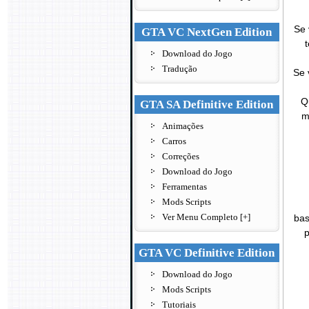
Se 
GTA VC NextGen Edition
Download do Jogo
Tradução
Se 
Q
GTA SA Definitive Edition
m
Animações
Carros
Correções
Download do Jogo
Ferramentas
Mods Scripts
Ver Menu Completo [+]
bas
GTA VC Definitive Edition
Download do Jogo
Mods Scripts
Tutoriais