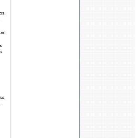
os,
e
com
do
a
so,
e