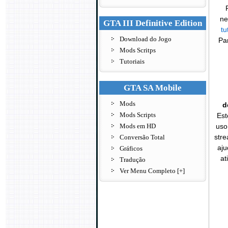
ne
GTA III Definitive Edition
tu
Download do Jogo
Pa
Mods Scritps
Tutoriais
GTA SA Mobile
Mods
d
Mods Scripts
Est
Mods em HD
uso
str
Conversão Total
aju
Gráficos
at
Tradução
Ver Menu Completo [+]