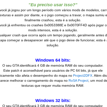
"Eu preciso usar isso?"
você já jogou por um longo período com vários mods de modelos, carr
texturas e assim por diante, e o jogo começou a travar, o mapa sumiu 
finalmente crashou, esta é a solução.
você já enfrentou os crashes 0x0053388E e 0x0070FF4D após jogar 
mods intensos, esta é a solução.
ualquer crash que ocorra após um tempo jogando, geralmente antes 
apa começar a desaparecer até que o jogo deixe de funcionar, esta é 
solução.
Windows 64 bits:
O seu GTA identificará 4 GB de memória RAM do seu computador.
Este patch é aconselhável para usuários de PC 64 bits, já que ele
icamente não afeta o desempenho do mapa no
Project2DFX
. Além dis
parece melhorar o carregamento do mapa no
RoSA Project
, um mod d
texturas que requer muita memória RAM.
Windows 32 bits:
O seu GTA identificará 3 GB de memória RAM do seu computador.