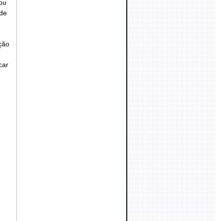
ou
de
ção
car