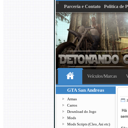
Parceria e Contato
Politica de 
Veículos/Marcas
V
GTA San Andreas
Armas
2
Carros
Há 
Download do Jogo
semp
Mods
Mods Scripts (Cleo, Asi etc)