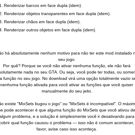
Renderizar barcos em face dupla (idem).
Renderizar objetos transparentes em face dupla (idem).
Renderizar chãos em face dupla (idem).
Renderizar outros objetos em face dupla (idem).
o há absolutamente nenhum motivo para não ter este mod instalado 
seu jogo.
Por quê? Porque se você não ativar nenhuma função, ele não fará
solutamente nada no seu GTA. Ou seja, você pode ter todas, ou some
 função no seu jogo. No download virá uma opção totalmente vazio 
nenhuma função ativada para você ativar as funções que você quiser
manualmente do seu jeito.
o existe "MixSets bugou o jogo" ou "MixSets é incompatível". O máxi
e pode acontecer é que alguma função do MixSets que você ativou d
algum problema, e a solução é simplesmente você ir desativando para
cobrir qual função causou o problema — isso não é comum acontecer,
favor, avise caso isso aconteça.