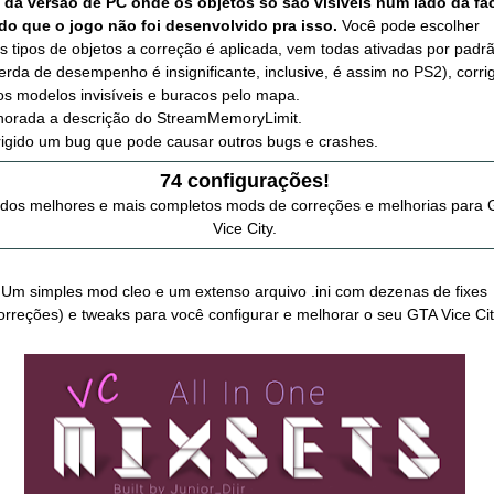
 da versão de PC onde os objetos só são visíveis num lado da fa
do que o jogo não foi desenvolvido pra isso.
Você pode escolher
s tipos de objetos a correção é aplicada, vem todas ativadas por padr
erda de desempenho é insignificante, inclusive, é assim no PS2), corri
os modelos invisíveis e buracos pelo mapa.
horada a descrição do StreamMemoryLimit.
igido um bug que pode causar outros bugs e crashes.
74 configurações!
dos melhores e mais completos mods de correções e melhorias para
Vice City.
Um simples mod cleo e um extenso arquivo .ini com dezenas de fixes
orreções) e tweaks para você configurar e melhorar o seu GTA Vice Cit