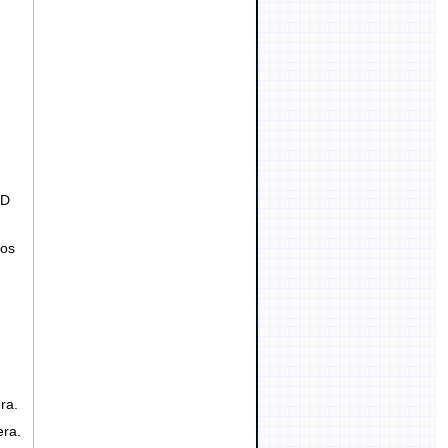
OD
dos
ra.
ra.