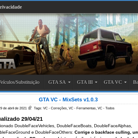
Privacidade
eículos/Substituição
GTA SA
GTA III
GTA VC
Ba
GTA VC - MixSets v1.0.3
9 de abril de 2021
Tags:
VC - Correções
,
VC - Ferramentas
,
VC - Todos
alizado 29/04/21
cionado DoubleFaceVehicles, DoubleFaceBoats, DoubleFaceAlphas,
bleFaceGround e DoubleFaceOthers:
Corrige o backface culling, u