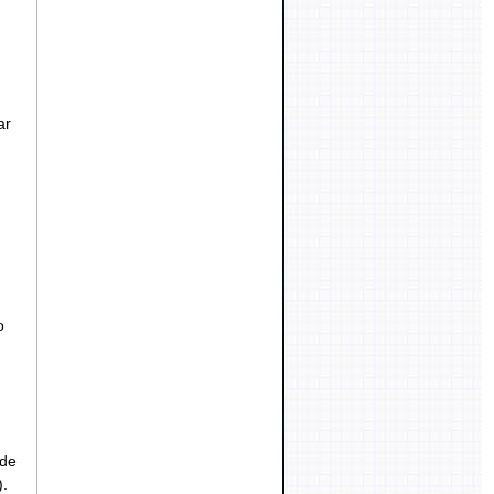
ar
o
nde
.