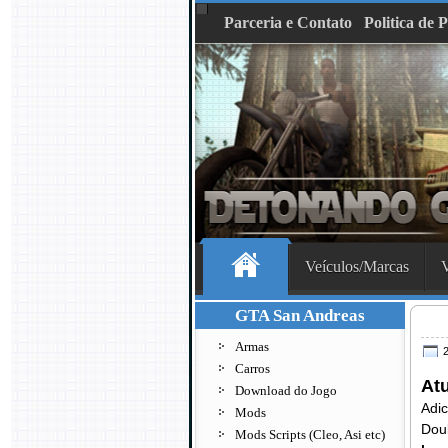
Parceria e Contato
Politica de 
Veículos/Marcas
V
GTA San Andreas
Armas
2
Carros
Atu
Download do Jogo
Adi
Mods
Dou
Mods Scripts (Cleo, Asi etc)