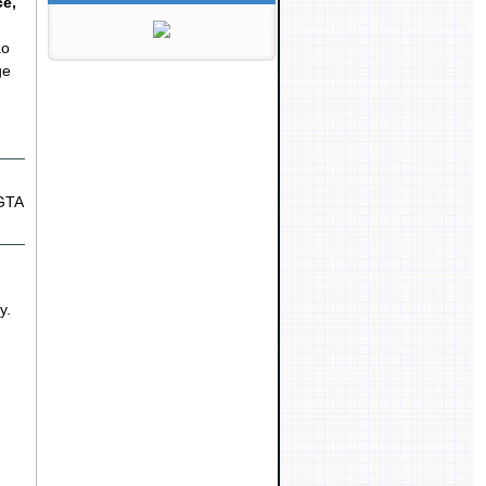
ce,
ão
ge
 GTA
y.