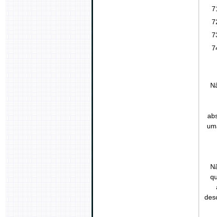
Nã
ab
uma
Nã
qu
des