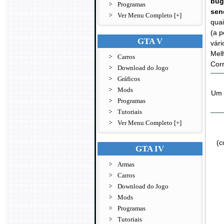
bug
Programas
sen
Ver Menu Completo [+]
quai
(a p
GTA V
vári
Mel
Carros
Corr
Download do Jogo
Gráficos
Mods
Um 
Programas
Tutoriais
Ver Menu Completo [+]
(c
GTA IV
Armas
Carros
Download do Jogo
Mods
Programas
Tutoriais