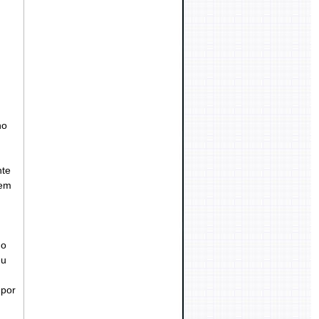
no
nte
sem
mo
eu
 por