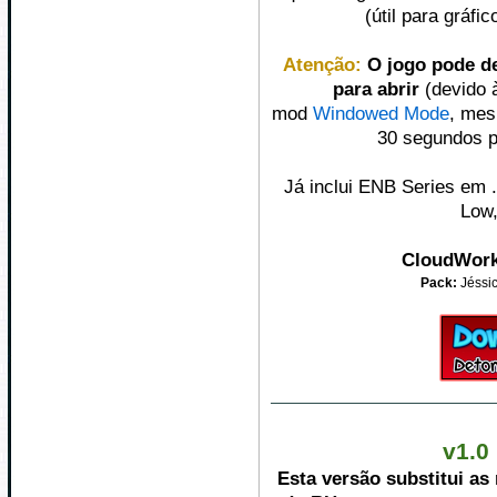
(útil para gráf
Atenção:
O jogo pode d
para abrir
(devido 
mod
Windowed Mode
, mes
30 segundos p
Já inclui ENB Series em 
Low,
‎CloudWor
Pack:
Jéssic
v1.0
Esta versão substitui as