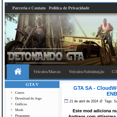
Parceria e Contato
Politica de Privacidade
Veículos/Marcas
Veículos/Substituição
GT
GTA V
GTA SA - CloudWo
Carros
ENB
Download do Jogo
21 de abril de 2024
Tags:
S
Gráficos
Mods
Este mod adiciona n
Programas
Andreas com altíssima 