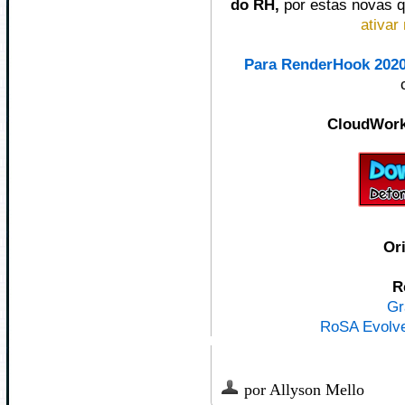
do RH,
por estas novas 
ativar
Para RenderHook 2020
‎CloudWor
Or
R
Gr
RoSA Evolve
por
Allyson Mello